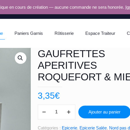
ique en cours de création — aucune commande ne sera honorée.
Ig
ue
Paniers Garnis
Rôtisserie
Espace Traiteur
C
GAUFRETTES
APERITIVES
ROQUEFORT & MI
3,35
€
quantité
Ajouter au panier
de
GAUFRETTES
Catégories :
Epicerie
,
Epicerie Salée
,
Nord pas d