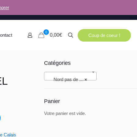
norer
0
ontact
0,00€
Coup de coeur !
Catégories
EL
Nord pas de Calais (94)
×
Panier
Votre panier est vide.
e Calais