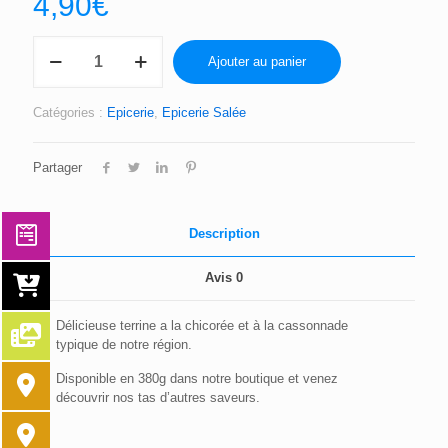
4,90
€
quantité
Ajouter au panier
de
TERRINE
A
Catégories :
Epicerie
,
Epicerie Salée
LA
CHICOREE
ET
Partager
A
LA
CASSONNADE
Description
Avis
0
Délicieuse terrine a la chicorée et à la cassonnade
typique de notre région.
Disponible en 380g dans notre boutique et venez
découvrir nos tas d’autres saveurs.