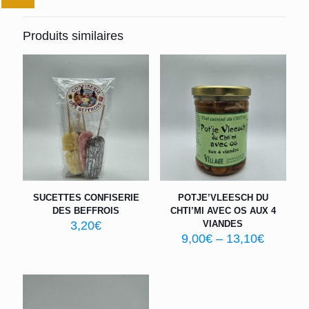
Produits similaires
SUCETTES CONFISERIE
POTJE’VLEESCH DU
DES BEFFROIS
CHTI’MI AVEC OS AUX 4
3,20
€
VIANDES
9,00
€
–
13,10
€