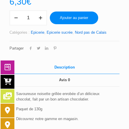
6,30
€
quantité
Ajouter au panier
de
LES
DOUCEURS
Catégories :
Epicerie
,
Epicerie sucrée
,
Nord pas de Calais
A
LA
NOISETTES
Partager
PITCHOUNETTES
Description
Avis
0
Savoureuse noisette grillée enrobée d’un délicieux
chocolat, fait par un bon artisan chocolatier.
Paquet de 130g
Découvrez notre gamme en magasin.