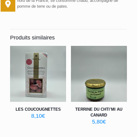
nord de la France, se consomme chaud, accompagné de
pomme de terre ou de pates.
Produits similaires
LES COUCOUGNETTES
TERRINE DU CHTI’MI AU
8,10
€
CANARD
5,80
€