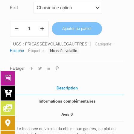
Poid
quantité
Ajouter au panier
de
Fricassée
de
UGS :
FRICASSÉEVOLAILLEGAUFFRES
Catégorie :
volaille
Epicerie
Étiquette :
fricassée volaille
du
Chti'mi
aux
Partager
gauffres
Description
Informations complémentaires
Avis
0
Le fricassée de volaille du chti’mi aux gaufres, ce plat du