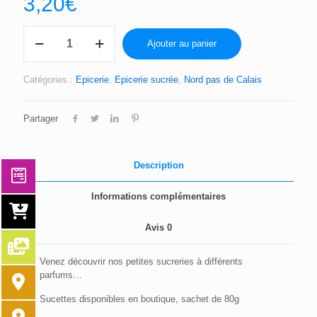
3,20
€
quantité
Ajouter au panier
de
SUCETTES
CONFISERIE
Catégories :
Epicerie
,
Epicerie sucrée
,
Nord pas de Calais
DES
BEFFROIS
Partager
Description
Informations complémentaires
Avis
0
Venez découvrir nos petites sucreries à différents
parfums…
Sucettes disponibles en boutique, sachet de 80g