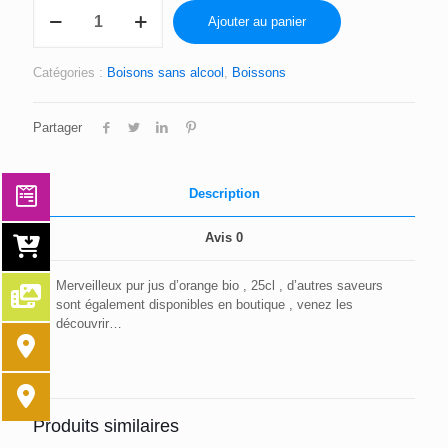
quantité
Ajouter au panier
de
PUR
JUS
Catégories :
Boisons sans alcool
,
Boissons
D'ORANGE
BIO
Partager
Description
Avis
0
Merveilleux pur jus d’orange bio , 25cl , d’autres saveurs
sont également disponibles en boutique , venez les
découvrir…
Produits similaires