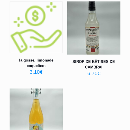
la gosse, limonade
SIROP DE BÉTISES DE
coquelicot
CAMBRAI
3,10
€
6,70
€