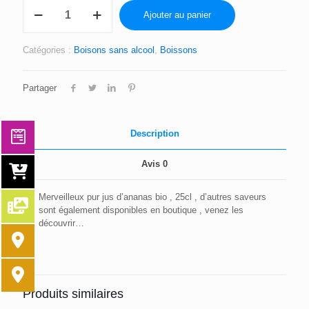
quantité
Ajouter au panier
de
PUR
JUS
Catégories :
Boisons sans alcool
,
Boissons
D'ANANAS
BIO
25cl
Partager
Description
Avis
0
Merveilleux pur jus d’ananas bio , 25cl , d’autres saveurs
sont également disponibles en boutique , venez les
découvrir…
Produits similaires