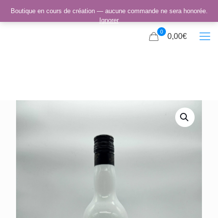
Boutique en cours de création — aucune commande ne sera honorée.
Ignorer
0
0,00€