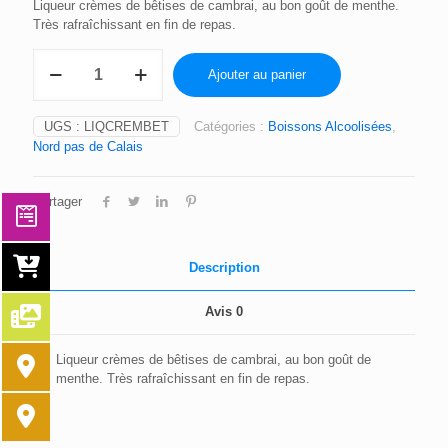
Liqueur crèmes de bêtises de cambrai, au bon goût de menthe.
Très rafraîchissant en fin de repas.
quantité
Ajouter au panier
de
LIQUEUR
CRÈMES
UGS :
LIQCREMBET
Catégories :
Boissons Alcoolisées
,
DE
Nord pas de Calais
BÉTISES
Partager
Description
Avis
0
Liqueur crèmes de bêtises de cambrai, au bon goût de
menthe. Très rafraîchissant en fin de repas.