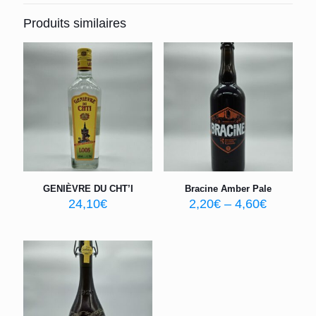
Produits similaires
GENIÈVRE DU CHT’I
Bracine Amber Pale
24,10
€
2,20
€
–
4,60
€