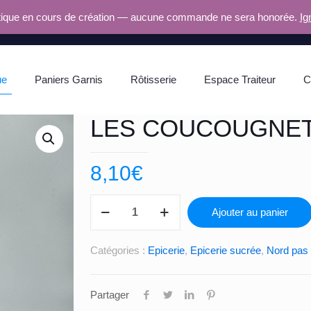
ique en cours de création — aucune commande ne sera honorée.
Ig
ue
Paniers Garnis
Rôtisserie
Espace Traiteur
C
LES COUCOUGNE
8,10
€
quantité
Ajouter au panier
de
LES
Catégories :
Epicerie
,
Epicerie sucrée
,
Nord pas 
COUCOUGNETTES
Partager