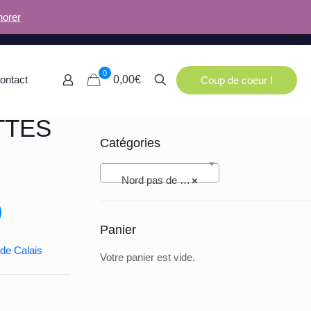
norer
0
ontact
0,00€
Coup de coeur !
TTES
Catégories
Nord pas de Calais (94)
×
Panier
de Calais
Votre panier est vide.