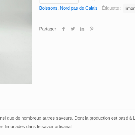
gosse,
Boissons
,
Nord pas de Calais
Étiquette :
limo
limonade
myrtille
sauvage
Partager
insi que de nombreux autres saveurs. Dont la production est basé à L
s limonades dans le savoir artisanal.