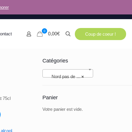
norer
0
ontact
0,00€
Coup de coeur !
Catégories
Nord pas de Calais (94)
×
Panier
t 75cl
Votre panier est vide.
alcool
,