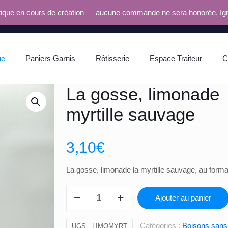
ique en cours de création — aucune commande ne sera honorée.
Ig
ue
Paniers Garnis
Rôtisserie
Espace Traiteur
C
La gosse, limonade
myrtille sauvage
3,10
€
La gosse, limonade la myrtille sauvage, au forma
quantité
Ajouter au panier
de
La
Catégories :
Boisons sans 
UGS :
LIMOMYRT