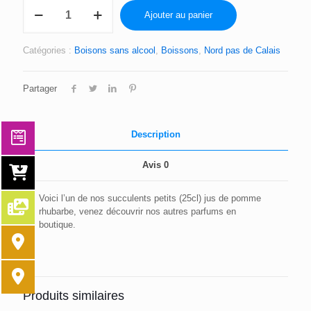
quantité
Ajouter au panier
de
JUS
DE
Catégories :
Boisons sans alcool
,
Boissons
,
Nord pas de Calais
POMME
RHUBARBE
25CL
Partager
Description
Avis
0
Voici l’un de nos succulents petits (25cl) jus de pomme
rhubarbe, venez découvrir nos autres parfums en
boutique.
Produits similaires