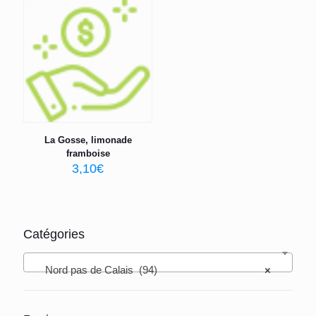
La Gosse, limonade
framboise
3,10
€
Catégories
Nord pas de Calais (94)
×