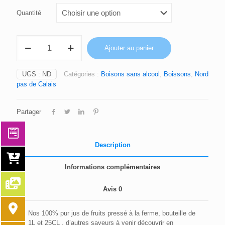
Quantité
quantité
Ajouter au panier
de
JUS
DE
UGS :
ND
Catégories :
Boisons sans alcool
,
Boissons
,
Nord
POMME
pas de Calais
FRAMBOISE
Partager
Description
Informations complémentaires
Avis
0
Nos 100% pur jus de fruits pressé à la ferme, bouteille de
1L et 25CL , d’autres saveurs à venir découvrir en