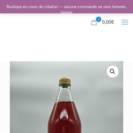
Boutique en cours de création — aucune commande ne sera honorée.
Ignorer
0
0,00€