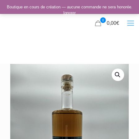
Boutique en cours de création — aucune commande ne sera honorée.
Ignorer
0
0,00€