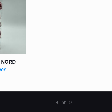
 NORD
30
€