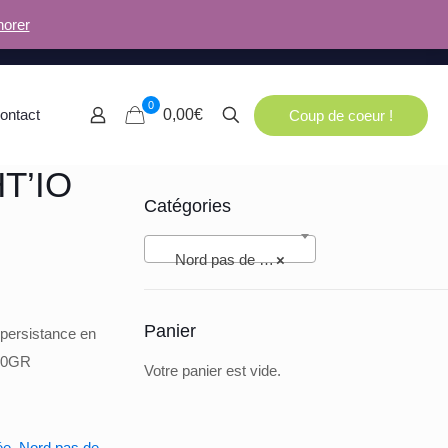
norer
0
ontact
0,00€
Coup de coeur !
T’IO
Catégories
Nord pas de Calais (94)
×
Panier
 persistance en
250GR
Votre panier est vide.
ée
,
Nord pas de