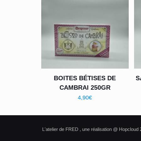
BOITES BÉTISES DE
S
CAMBRAI 250GR
4,90
€
L'atelier de FRED , une réalisation @ Hopcloud