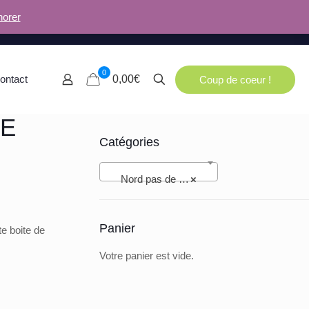
norer
0
ontact
0,00€
Coup de coeur !
DE
Catégories
Nord pas de Calais (94)
×
Panier
e boite de
Votre panier est vide.