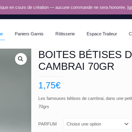
ique en cours de création — aucune commande ne sera honorée.
Ig
ue
Paniers Garnis
Rôtisserie
Espace Traiteur
C
BOITES BÉTISES 
CAMBRAI 70GR
1,75
€
Les fameuses bêtises de cambrai, dans une petit
70grs
PARFUM