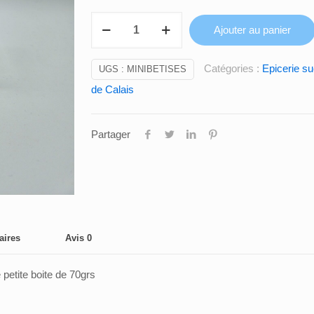
quantité
Ajouter au panier
de
BOITES
Catégories :
Epicerie s
UGS :
MINIBETISES
BÉTISES
de Calais
DE
CAMBRAI
Partager
70GR
aires
Avis
0
petite boite de 70grs