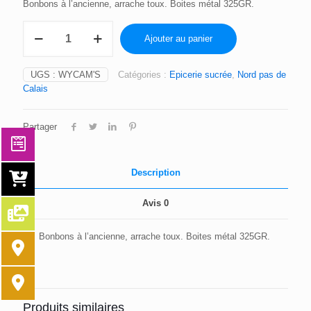
Bonbons à l’ancienne, arrache toux. Boites métal 325GR.
quantité
Ajouter au panier
de
ARRACHE
TOUX
UGS :
WYCAM'S
Catégories :
Epicerie sucrée
,
Nord pas de
WYCAM'S
Calais
325GR
Partager
Description
Avis
0
Bonbons à l’ancienne, arrache toux. Boites métal 325GR.
Produits similaires