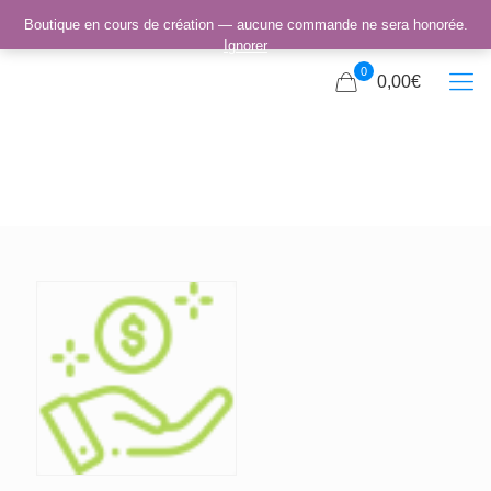
Boutique en cours de création — aucune commande ne sera honorée.
Ignorer
0
0,00€